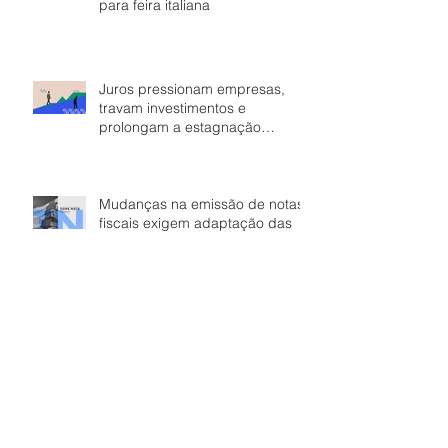
para feira italiana
Juros pressionam empresas,
travam investimentos e
prolongam a estagnação
econômica
Mudanças na emissão de notas
fiscais exigem adaptação das
empresas para evitar dores de
cabeça
Desaceleração da economia
requer prudência por parte das
empresas varejistas
Varejo terá novas regras