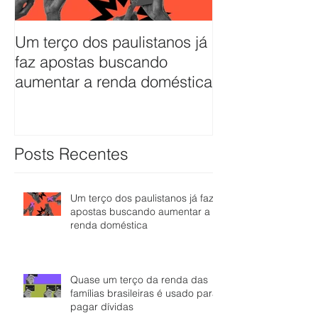
Um terço dos paulistanos já
Quase um terç
faz apostas buscando
das famílias br
aumentar a renda doméstica
usado para pag
Posts Recentes
Um terço dos paulistanos já faz
apostas buscando aumentar a
renda doméstica
Quase um terço da renda das
famílias brasileiras é usado para
pagar dívidas