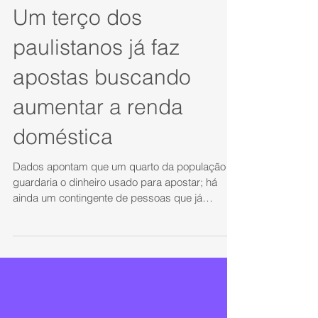
Um terço dos
paulistanos já faz
apostas buscando
aumentar a renda
doméstica
Dados apontam que um quarto da população
guardaria o dinheiro usado para apostar; há
ainda um contingente de pessoas que já
precisou buscar ajuda financeira Metade da
população aposte com frequência, o mesmo
número de dois anos atrás Um terço (35%) dos
paulistanos faz apostas em plataformas online
com o plano de aumentar a renda doméstica de
maneira rápida, segundo dados de um estudo