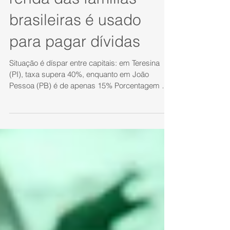
Quase um terço da
renda das famílias
brasileiras é usado
para pagar dívidas
Situação é díspar entre capitais: em Teresina
(PI), taxa supera 40%, enquanto em João
Pessoa (PB) é de apenas 15% Porcentagem de
famílias com dívidas voltou a subir: era de 78%
em 2023 no País, foi para 76% em 2024 e,
agora, chegou a oito em cada dez lares (80%)
Quase um terço (30%) da renda das famílias
brasileiras estava comprometida com dívidas
no início do ano, aponta a Radiografia do
Endividamento de 2026, estudo da Federação
do Comércio de Bens, Serviços e Turismo do Es