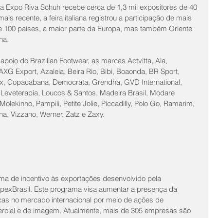
 Expo Riva Schuh recebe cerca de 1,3 mil expositores de 40 
is recente, a feira italiana registrou a participação de mais 
 100 países, a maior parte da Europa, mas também Oriente 
na.
 apoio do Brazilian Footwear, as marcas Actvitta, Ala, 
G Export, Azaleia, Beira Rio, Bibi, Boaonda, BR Sport, 
lex, Copacabana, Democrata, Grendha, GVD International, 
, Leveterapia, Loucos & Santos, Madeira Brasil, Modare 
Molekinho, Pampili, Petite Jolie, Piccadilly, Polo Go, Ramarim, 
na, Vizzano, Werner, Zatz e Zaxy.
ma de incentivo às exportações desenvolvido pela 
pexBrasil. Este programa visa aumentar a presença da 
rcas no mercado internacional por meio de ações de 
cial e de imagem. Atualmente, mais de 305 empresas são 