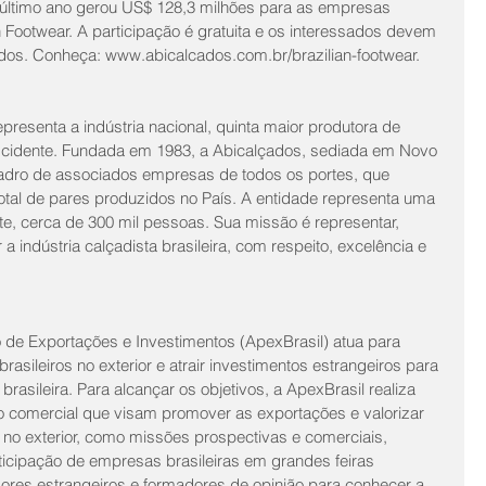
último ano gerou US$ 128,3 milhões para as empresas 
n Footwear. A participação é gratuita e os interessados devem 
dos. Conheça: www.abicalcados.com.br/brazilian-footwear.
presenta a indústria nacional, quinta maior produtora de 
cidente. Fundada em 1983, a Abicalçados, sediada em Novo 
dro de associados empresas de todos os portes, que 
al de pares produzidos no País. A entidade representa uma 
e, cerca de 300 mil pessoas. Sua missão é representar, 
 indústria calçadista brasileira, com respeito, excelência e 
 de Exportações e Investimentos (ApexBrasil) atua para 
asileiros no exterior e atrair investimentos estrangeiros para 
rasileira. Para alcançar os objetivos, a ApexBrasil realiza 
 comercial que visam promover as exportações e valorizar 
s no exterior, como missões prospectivas e comerciais, 
ticipação de empresas brasileiras em grandes feiras 
dores estrangeiros e formadores de opinião para conhecer a 