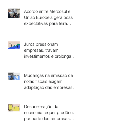
Acordo entre Mercosul e
União Europeia gera boas
expectativas para feira
italiana
Juros pressionam
empresas, travam
investimentos e prolongam
a estagnação econômica
Mudanças na emissão de
notas fiscais exigem
adaptação das empresas
para evitar dores de cabeça
Desaceleração da
economia requer prudência
por parte das empresas
varejistas