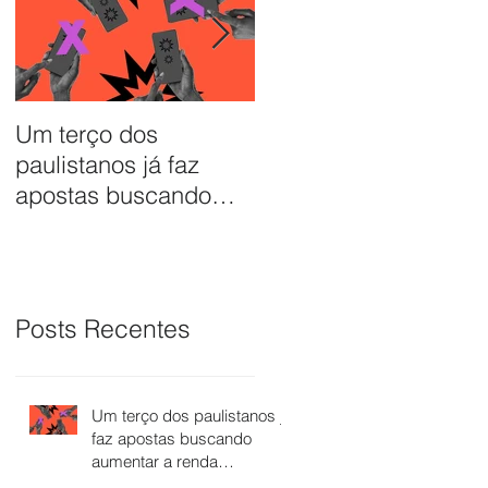
Um terço dos
Quase um terço da
paulistanos já faz
renda das famílias
apostas buscando
brasileiras é usado
aumentar a renda
para pagar dívidas
doméstica
Posts Recentes
Um terço dos paulistanos já
faz apostas buscando
aumentar a renda
doméstica