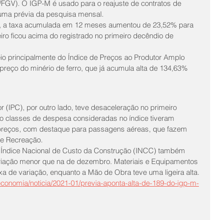
/FGV). O IGP-M é usado para o reajuste de contratos de 
é uma prévia da pesquisa mensal.
ro, a taxa acumulada em 12 meses aumentou de 23,52% para 
eiro ficou acima do registrado no primeiro decêndio de 
io principalmente do Índice de Preços ao Produtor Amplo 
reço do minério de ferro, que já acumula alta de 134,63% 
(IPC), por outro lado, teve desaceleração no primeiro 
to classes de despesa consideradas no índice tiveram 
 preços, com destaque para passagens aéreas, que fazem 
 e Recreação.
 Índice Nacional de Custo da Construção (INCC) também 
riação menor que na de dezembro. Materiais e Equipamentos 
a de variação, enquanto a Mão de Obra teve uma ligeira alta.
economia/noticia/2021-01/previa-aponta-alta-de-189-do-igp-m-