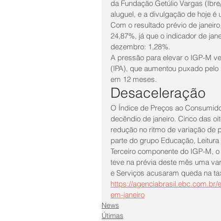
da Fundação Getúlio Vargas (Ibre
aluguel, e a divulgação de hoje 
Com o resultado prévio de janei
24,87%, já que o indicador de jan
dezembro: 1,28%.
A pressão para elevar o IGP-M ve
(IPA), que aumentou puxado pelo p
em 12 meses.
Desaceleração
O Índice de Preços ao Consumidor 
decêndio de janeiro. Cinco das oi
redução no ritmo de variação de
parte do grupo Educação, Leitura
Terceiro componente do IGP-M, o
teve na prévia deste mês uma va
e Serviços acusaram queda na tax
https://agenciabrasil.ebc.com.br/
em-janeiro
News
Útimas