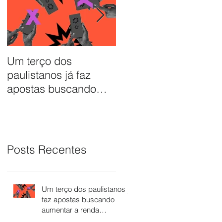
Um terço dos
Quase um terço da
paulistanos já faz
renda das famílias
apostas buscando
brasileiras é usado
aumentar a renda
para pagar dívidas
doméstica
Posts Recentes
Um terço dos paulistanos já
faz apostas buscando
aumentar a renda
doméstica