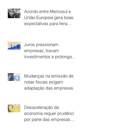
Acordo entre Mercosul e
União Europeia gera boas
expectativas para feira
italiana
Juros pressionam
empresas, travam
investimentos e prolongam
a estagnação econômica
Mudanças na emissão de
notas fiscais exigem
adaptação das empresas
para evitar dores de cabeça
Desaceleração da
economia requer prudência
por parte das empresas
varejistas