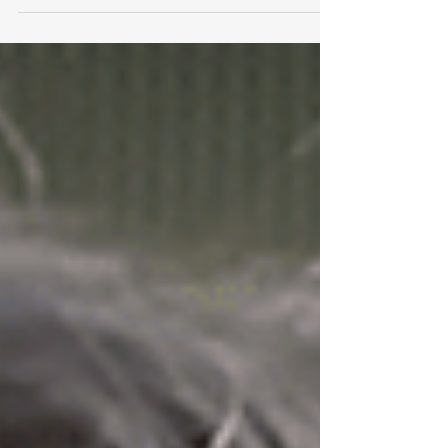
retração de segmentos como o de automóveis;
conjuntura complexa do País explica ritmo mais
lento Impulsionado pelo desempenho de
supermercados e lojas de roupas, o varejo
paulista deve crescer 5% em 2025 na
comparação ao ano passado, afirma a
Federação do Comércio de Bens, Serviços e
Turismo do Estado de São Paulo
(FecomercioSP). Apesar de positivo, o número
sinaliza desaceleração do ritmo d