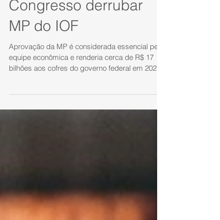
mudança na meta
fiscal de 2026 se
Congresso derrubar
MP do IOF
Aprovação da MP é considerada essencial pela
equipe econômica e renderia cerca de R$ 17
bilhões aos cofres do governo federal em 2026,
ano eleitoral O ministro da Fazenda, Fernando
Haddad, descartou nesta quarta-feira (8), a
possibilidade de uma mudança na meta fiscal
de 2026 caso o Congresso Nacional rejeite a MP
(medida provisória) com alternativas ao
aumento do IOF (Imposto sobre Operações
Financeiras). “Tanto do ponto de vista social,
quanto das contas públicas, vamos con